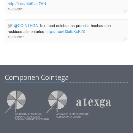
http://t.co/f4bKiac7VN
18-05-2015
@COINTEGA
Textifood celebra las prendas hechas con
residuos alimentarios
http://t.co/D3afqXxKZ0
18-05-2015
Componen Cointega