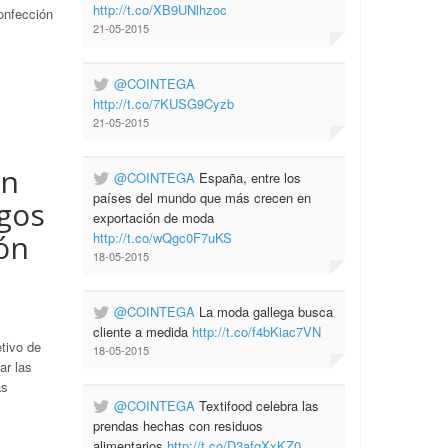
http://t.co/XB9UNlhzoc
confección
21-05-2015
@COINTEGA
http://t.co/7KUSG9Cyzb
21-05-2015
on
@COINTEGA
España, entre los
países del mundo que más crecen en
egos
exportación de moda
ión
http://t.co/wQgc0F7uKS
18-05-2015
@COINTEGA
La moda gallega busca
cliente a medida
http://t.co/f4bKiac7VN
tivo de
18-05-2015
ar las
as
@COINTEGA
Textifood celebra las
prendas hechas con residuos
alimentarios
http://t.co/D3afqXxKZ0