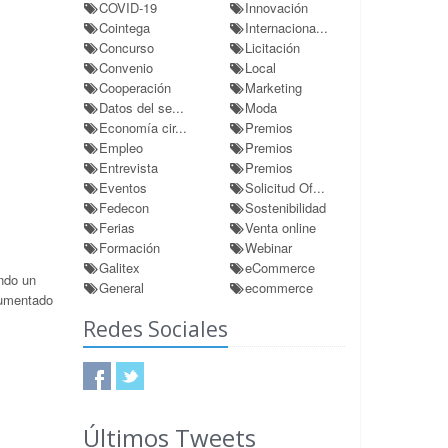
COVID-19
Innovación
Cointega
Internaciona...
Concurso
Licitación
Convenio
Local
Cooperación
Marketing
Datos del se...
Moda
Economía cir...
Premios
Empleo
Premios
Entrevista
Premios
Eventos
Solicitud Of...
Fedecon
Sostenibilidad
Ferias
Venta online
Formación
Webinar
Galitex
eCommerce
ndo un
General
ecommerce
aumentado
Redes Sociales
Últimos Tweets