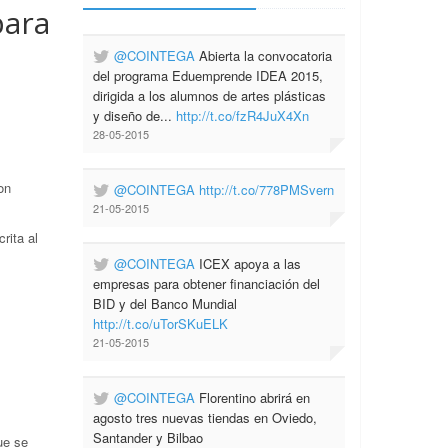
para
@COINTEGA
Abierta la convocatoria
del programa Eduemprende IDEA 2015,
dirigida a los alumnos de artes plásticas
y diseño de...
http://t.co/fzR4JuX4Xn
28-05-2015
on
@COINTEGA
http://t.co/778PMSvern
21-05-2015
crita al
@COINTEGA
ICEX apoya a las
empresas para obtener financiación del
BID y del Banco Mundial
http://t.co/uTorSKuELK
21-05-2015
@COINTEGA
Florentino abrirá en
agosto tres nuevas tiendas en Oviedo,
Santander y Bilbao
ue se