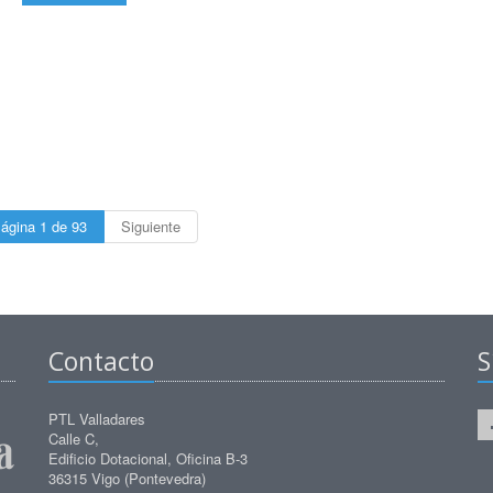
ágina 1 de 93
Siguiente
Contacto
S
PTL Valladares
Calle C,
Edificio Dotacional, Oficina B-3
36315 Vigo (Pontevedra)