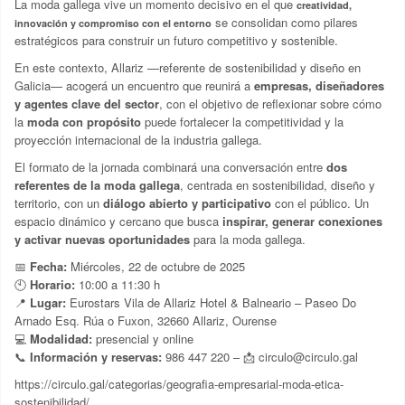
La moda gallega vive un momento decisivo en el que
creatividad,
se consolidan como pilares
innovación y compromiso con el entorno
estratégicos para construir un futuro competitivo y sostenible.
En este contexto, Allariz —referente de sostenibilidad y diseño en
Galicia— acogerá un encuentro que reunirá a
empresas, diseñadores
y agentes clave del sector
, con el objetivo de reflexionar sobre cómo
la
moda con propósito
puede fortalecer la competitividad y la
proyección internacional de la industria gallega.
El formato de la jornada combinará una conversación entre
dos
referentes de la moda gallega
, centrada en sostenibilidad, diseño y
territorio, con un
diálogo abierto y participativo
con el público. Un
espacio dinámico y cercano que busca
inspirar, generar conexiones
y activar nuevas oportunidades
para la moda gallega.
📅
Fecha:
Miércoles, 22 de octubre de 2025
🕙
Horario:
10:00 a 11:30 h
📍
Lugar:
Eurostars Vila de Allariz Hotel & Balneario – Paseo Do
Arnado Esq. Rúa o Fuxon, 32660 Allariz, Ourense
💻
Modalidad:
presencial y online
📞
Información y reservas:
986 447 220 – 📩
circulo@circulo.gal
https://circulo.gal/categorias/geografia-empresarial-moda-etica-
sostenibilidad/