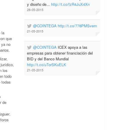
y diseño de...
http://t.co/fzR4JuX4Xn
28-05-2015
@COINTEGA
http://t.co/778PMSvern
21-05-2015
 la
con que
 ya no
@COINTEGA
ICEX apoya a las
arios.
empresas para obtener financiación del
izar,
BID y del Banco Mundial
urídico,
http://t.co/uTorSKuELK
n los
21-05-2015
en todo
o todas
o
r de
Noguer
,
 foros