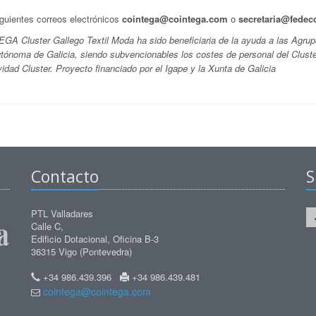
iguientes correos electrónicos
cointega@cointega.com
o
secretaria@fedec
EGA Cluster Gallego Textil Moda ha sido beneficiaria de la ayuda a las Agru
ónoma de Galicia, siendo subvencionables los costes de personal del Cluste
idad Cluster. Proyecto financiado por el Igape y la Xunta de Galicia
Contacto
S
PTL Valladares
Calle C,
Edificio Dotacional, Oficina B-3
36315 Vigo (Pontevedra)
+34 986.439.396
+34 986.439.481
cointega@cointega.com