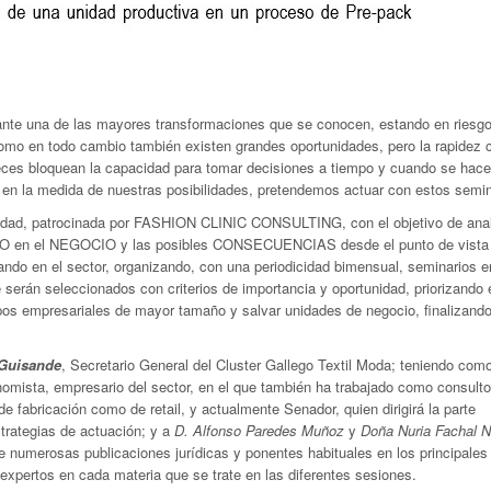
ante una de las mayores transformaciones que se conocen, estando en riesgo
omo en todo cambio también existen grandes oportunidades, pero la rapidez 
ces bloquean la capacidad para tomar decisiones a tiempo y cuando se hace
e, en la medida de nuestras posibilidades, pretendemos actuar con estos semin
dad, patrocinada por FASHION CLINIC CONSULTING, con el objetivo de anal
TO en el NEGOCIO y las posibles CONSECUENCIAS desde el punto de vista j
ando en el sector, organizando, con una periodicidad bimensual, seminarios e
serán seleccionados con criterios de importancia y oportunidad, priorizando 
os empresariales de mayor tamaño y salvar unidades de negocio, finalizand
 Guisande
, Secretario General del Cluster Gallego Textil Moda; teniendo com
nomista, empresario del sector, en el que también ha trabajado como consulto
 fabricación como de retail, y actualmente Senador, quien dirigirá la parte
strategias de actuación; y a
D. Alfonso Paredes Muñoz
y
Doña Nuria Fachal 
 numerosas publicaciones jurídicas y ponentes habituales en los principales
 expertos en cada materia que se trate en las diferentes sesiones.