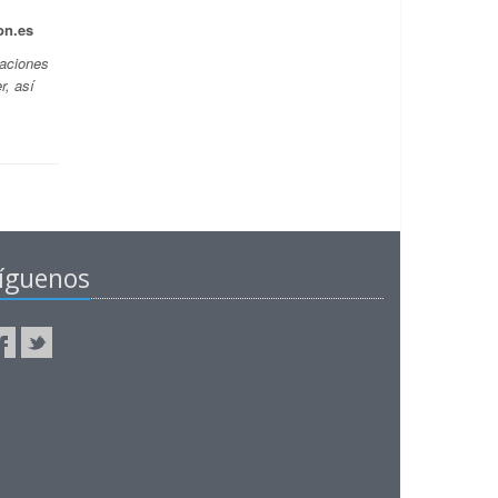
on.es
paciones
r, así
íguenos