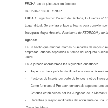
FECHA: 28 de julio 2021 (miércoles)
HORARIO: 18:30 - 19:30 h
LUGAR:
Lugar físico: Palacio de Santoña, C/ Huertas nº 1
Lugar virtual: Se enviará enlace a Teams para conexión por
Inaugura:
Ángel Asensio, Presidente de FEDECON y de l
Agenda:
Es un hecho que muchas marcas o unidades de negocio rent
empresas, cuando separadas a tiempo del conjunto hubiesen
lastre.
En la jornada abordaremos las siguientes cuestiones:
- Aspectos clave para la viabilidad económica de marca
- Factores de interés por parte de fondos y otros inversor
- Como funciona el Pre-pack concursal: aspectos proces
- Criterios establecidos por los Juzgados de lo Mercantil p
- Garantías y responsabilidades del adquirente de una un
Coloquio-debate