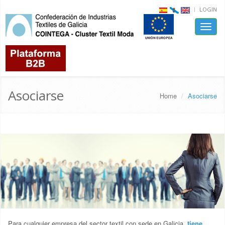
LOGIN
Toggle
naviga
Asociarse
Home
Asociarse
Para cualquier empresa del sector textil con sede en Galicia,
tiene