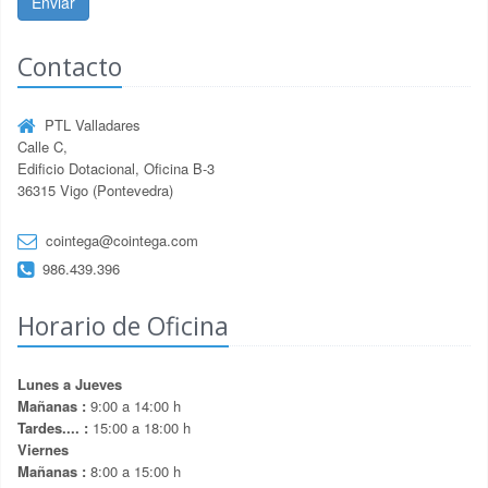
Enviar
Contacto
PTL Valladares
Calle C,
Edificio Dotacional, Oficina B-3
36315 Vigo (Pontevedra)
cointega@cointega.com
986.439.396
Horario de Oficina
Lunes a Jueves
Mañanas :
9:00 a 14:00 h
Tardes.... :
15:00 a 18:00 h
Viernes
Mañanas :
8:00 a 15:00 h